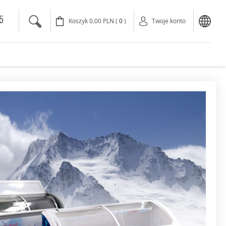
5
Koszyk
0.00
PLN
(
0
)
Twoje konto