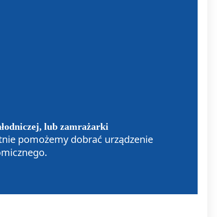
hłodniczej, lub zamrażarki
hętnie pomożemy dobrać urządzenie
omicznego.