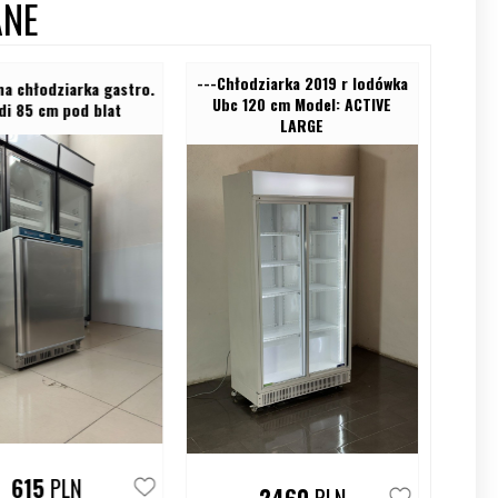
ANE
---Chłodziarka 2019 r lodówka
chłodziarka gastro.
---Używan
Ubc 120 cm Model: ACTIVE
85 cm pod blat
8
LARGE
615
PLN