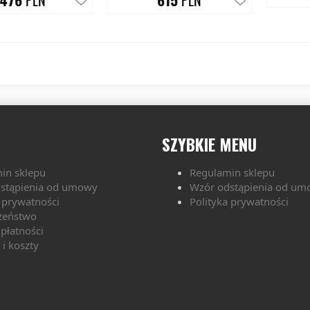
76
PLN
615
PLN
SZYBKIE MENU
in sklepu
Regulamin sklepu
stąpienia od umowy
Wzór odstąpienia od u
a prywatności
Polityka prywatności
zeństwo
płatności
i koszty