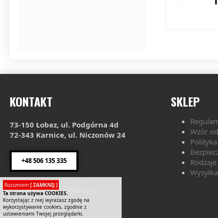
14
KONTAKT
SKLEP
Regulam
73-150 Łobez, ul. Podgórna 4d
Wzór od
72-343 Karnice, ul. Niczonów 24
Polityk
Bezpiec
+48 506 135 335
Rodzaje 
Wysyłka 
Rozumiem
[ ZAMKNIJ ]
robcold.chlodziarki@wp.pl
Ta strona używa COOKIES.
Korzystając z niej wyrażasz zgodę na
wykorzystywanie cookies, zgodnie z
ustawieniami Twojej przeglądarki.