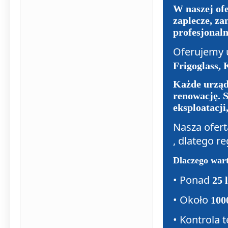
W naszej ofe
zaplecze, z
profesjonaln
Oferujemy 
Frigoglass,
Każde urząd
renowację. 
eksploatacji
Nasza ofert
, dlatego r
Dlaczego wa
• Ponad
25 
• Około
100
• Kontrola 