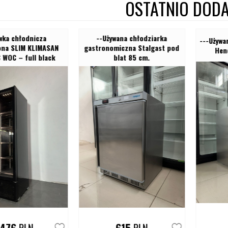
OSTATNIO DOD
 chłodnicza
--Używana chłodziarka
---Używana 
a SLIM KLIMASAN
gastronomiczna Stalgast pod
Hendi 
C – full black
blat 85 cm.