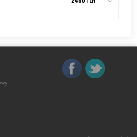
2460
PLN
mowy