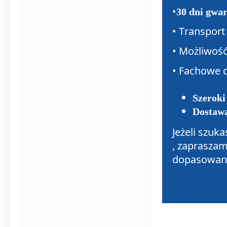
•
30 dni gwa
• Transport 
• Możliwoś
• Fachowe 
Szeroki
Dostawa
Jeżeli szuk
, zapraszam
dopasowane